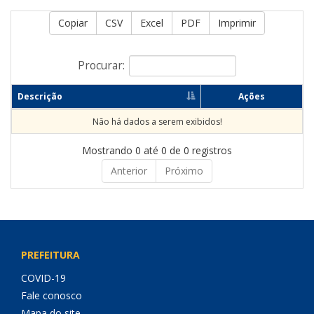
Copiar
CSV
Excel
PDF
Imprimir
Procurar:
Descrição
Ações
Não há dados a serem exibidos!
Mostrando 0 até 0 de 0 registros
Anterior
Próximo
PREFEITURA
COVID-19
Fale conosco
Mapa do site