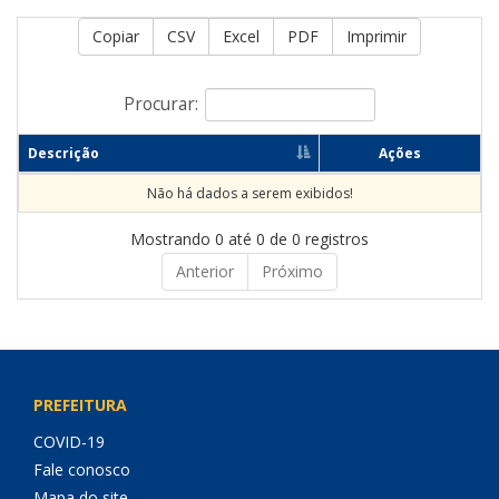
Copiar
CSV
Excel
PDF
Imprimir
Procurar:
Descrição
Ações
Não há dados a serem exibidos!
Mostrando 0 até 0 de 0 registros
Anterior
Próximo
PREFEITURA
COVID-19
Fale conosco
Mapa do site