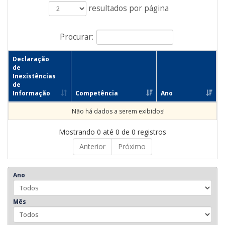
resultados por página
Procurar:
Declaração
de
Inexistências
de
Informação
Competência
Ano
Não há dados a serem exibidos!
Mostrando 0 até 0 de 0 registros
Anterior
Próximo
Ano
Mês