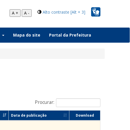
Alto contraste [Alt + 3]
A +
A -
a
Mapa do site
Portal da Prefeitura
Procurar:
Data de publicação
Download