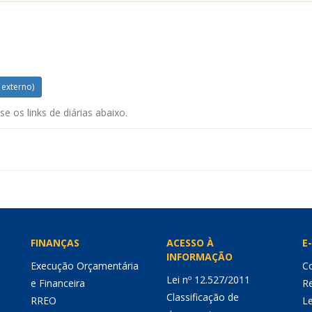
 externo)
e os links de diárias abaixo.
FINANÇAS
ACESSO À
E-
INFORMAÇÃO
Execução Orçamentária
Co
Lei nº 12.527/2011
e Financeira
Re
Classificação de
RREO
Le