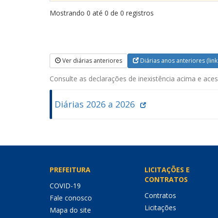
Mostrando 0 até 0 de 0 registros
Ver diárias anteriores
Diárias anos anteriores (link
Consulte as declarações de inexistência acima e acess
Diárias 2026 a 2026
PREFEITURA
LICITAÇÕES E
CONTRATOS
COVID-19
Contratos
Fale conosco
Licitações
Mapa do site