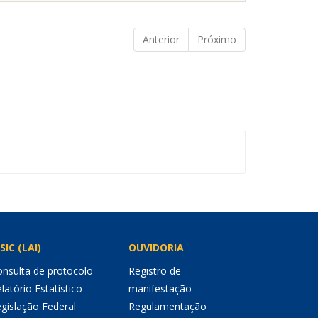
Anterior
Próximo
SIC (LAI)
OUVIDORIA
nsulta de protocolo
Registro de
latório Estatístico
manifestação
gislação Federal
Regulamentação