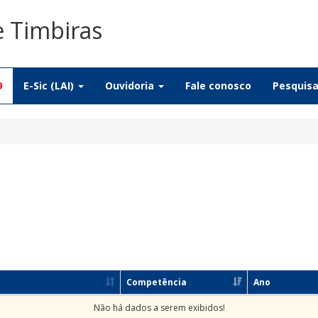
e Timbiras
9
E-Sic (LAI)
Ouvidoria
Fale conosco
Pesquis
Competência
Ano
Não há dados a serem exibidos!