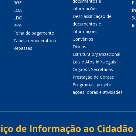
documentos e
RGF
P
informações
LOA
fr
Desclassificação de
LDO
So
documentos e
PPA
I
informações
Folha de pagamento
Convênios
Tabela remuneratória
Diárias
Repasses
Estrutura organizacional
Leis e Atos Infralegais
Órgãos \ Secretarias
Prestação de Contas
Programas, projetos,
ações, obras e atividades
iço de Informação ao Cidadão 