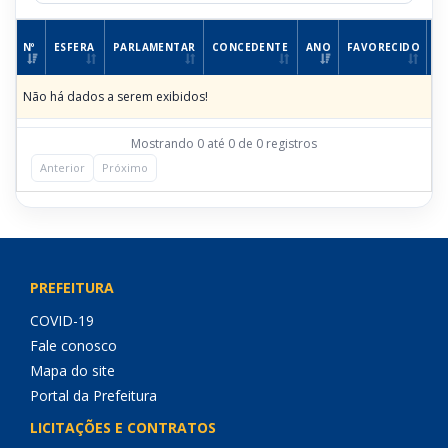
Nº
ESFERA
PARLAMENTAR
CONCEDENTE
ANO
FAVORECIDO
R
Não há dados a serem exibidos!
Mostrando 0 até 0 de 0 registros
Anterior
Próximo
PREFEITURA
COVID-19
Fale conosco
Mapa do site
Portal da Prefeitura
LICITAÇÕES E CONTRATOS