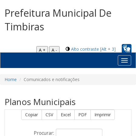
Prefeitura Municipal De
Timbiras
Alto contraste [Alt + 3]
A +
A -
Toggl
navig
Home
Comunicados e notificações
Planos Municipais
Copiar
CSV
Excel
PDF
Imprimir
Procurar: