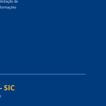
licitação de
nformações
- SIC
0