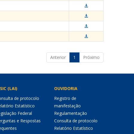
Anterior
1
Próximo
SIC (LAI)
OUVIDORIA
nsulta de protocolo
Registro de
latório Estatístico
manifestação
gislação Federal
Regulamentação
erguntas e Respostas
Consulta de protocolo
equentes
Relatório Estatístico