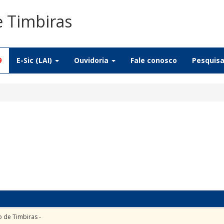
e Timbiras
9
E-Sic (LAI)
Ouvidoria
Fale conosco
Pesquis
o de Timbiras -