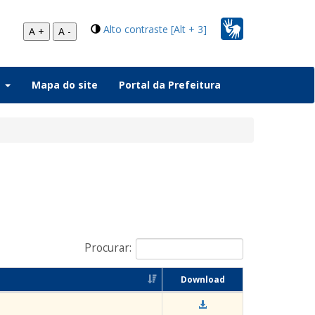
Alto contraste [Alt + 3]
A +
A -
a
Mapa do site
Portal da Prefeitura
Procurar:
Download